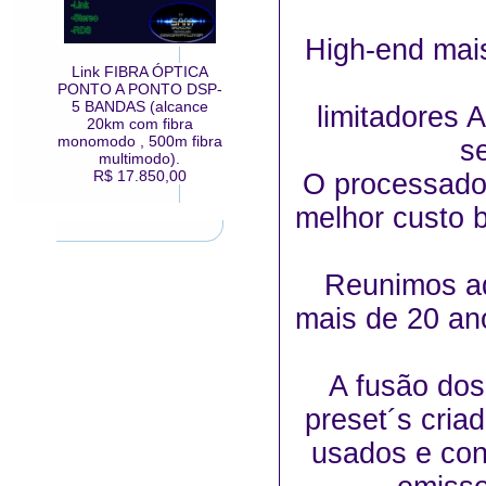
High-end mais
Link FIBRA ÓPTICA
PONTO A PONTO DSP-
5 BANDAS (alcance
limitadores
20km com fibra
monomodo , 500m fibra
s
multimodo).
R$ 17.850,00
O processador
melhor custo b
Reunimos aq
mais de 20 an
A fusão dos
preset´s cria
usados e con