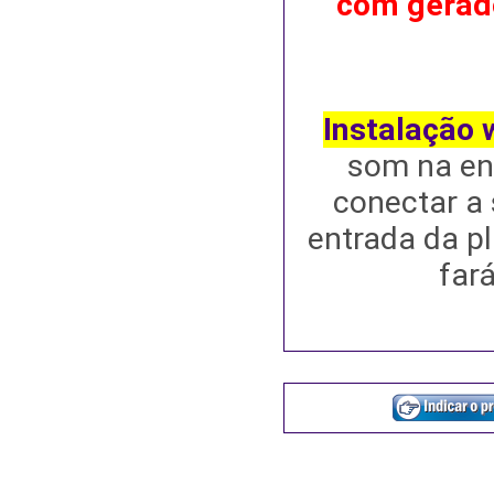
com gerado
Instalação
som na ent
conectar a 
entrada da p
far