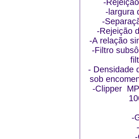
-Rejeição
-largura
-Separaçã
-Rejeição 
-A relação si
-Filtro subsô
fi
- Densidade 
sob encomend
-Clipper M
1
-G
-