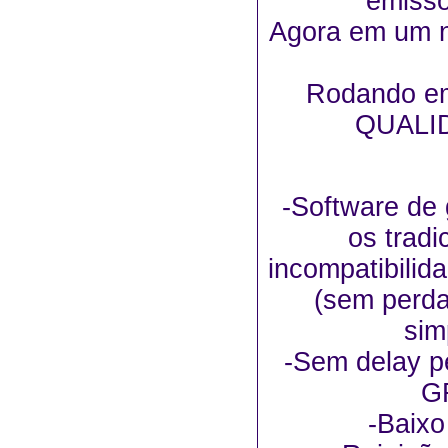
emiss
Agora em um n
Rodando em
QUALI
-Software d
os trad
incompatibili
(sem perda
sim
-Sem delay pe
G
-Baixo