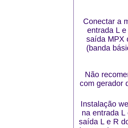
Conectar a m
entrada L e
saída MPX 
(banda bás
Não recome
com gerador d
Instalação w
na entrada L
saída L e R d