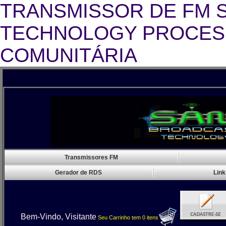
TRANSMISSOR DE FM 
TECHNOLOGY PROCESS
COMUNITÁRIA
Transmissor FM Rádio Comunitária,Transmi
Transmissores FM
Gerador de RDS
Link
Bem-Vindo, Visitante
Seu Carrinho
tem
0
itens