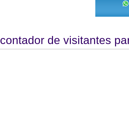
contador de visitantes par
https
htt
Http://
http:/
http:
http:/
http: