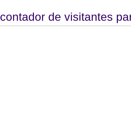
contador de visitantes par
https
htt
Http://
http:/
http:
http:/
http:
http://mu
http://