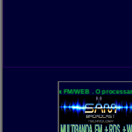
 AR! Matrix FM/WEB . O processamento é tot