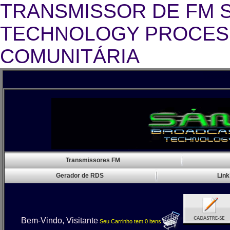
TRANSMISSOR DE FM 
TECHNOLOGY PROCESS
COMUNITÁRIA
Transmissor FM 
Transmissores FM
Gerador de RDS
Link
Bem-Vindo, Visitante
Seu Carrinho
tem
0
itens