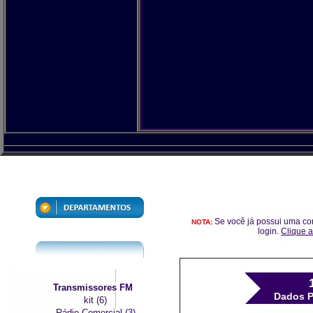
Se você já possui uma co
NOTA:
login.
Clique 
Transmissores FM
Dados P
kit (6)
Rádio Comercial (3)