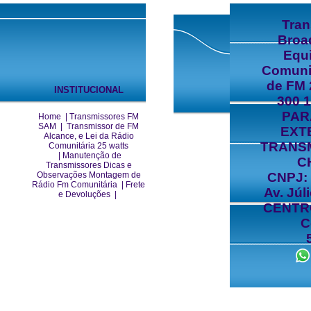
Tra
Broa
Equ
Comuni
de FM 
INSTITUCIONAL
300 
PAR
Home
|
Transmissores FM
SAM
|
Transmissor de FM
EXT
Alcance, e Lei da Rádio
TRANS
Comunitária 25 watts
|
Manutenção de
C
Transmissores Dicas e
Observações Montagem de
CNPJ: 
Rádio Fm Comunitária
|
Frete
Av. Júl
e Devoluções
|
CENTRO
C