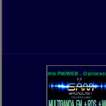
NO AR! Matrix FM/WEB . O processamento é 