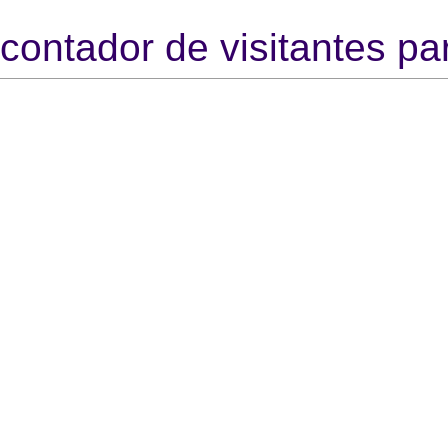
contador de visitantes par
https
htt
Http://
http:/
http:
http:/
http:
http://mu
http://