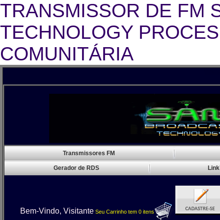
TRANSMISSOR DE FM 
TECHNOLOGY PROCESS
COMUNITÁRIA
Transmissor 
Transmissores FM
Gerador de RDS
Link
Bem-Vindo, Visitante
Seu Carrinho
tem
0
itens