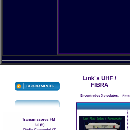
Link´s UHF /
FIBRA
Encontrados
3
produtos.
Foto
Transmissores FM
kit (6)
Rádio Comercial (3)