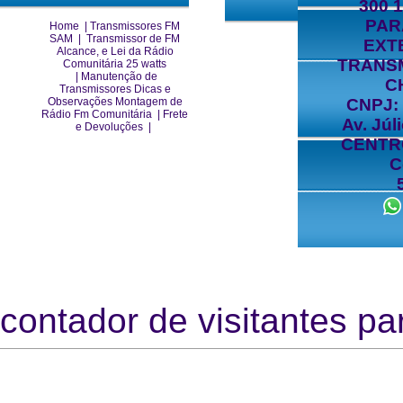
300 
PAR
Home
|
Transmissores FM
SAM
|
Transmissor de FM
EXT
Alcance, e Lei da Rádio
TRANS
Comunitária 25 watts
|
Manutenção de
C
Transmissores Dicas e
Observações Montagem de
CNPJ: 
Rádio Fm Comunitária
|
Frete
Av. Júl
e Devoluções
|
CENTRO
C
contador de visitantes par
https