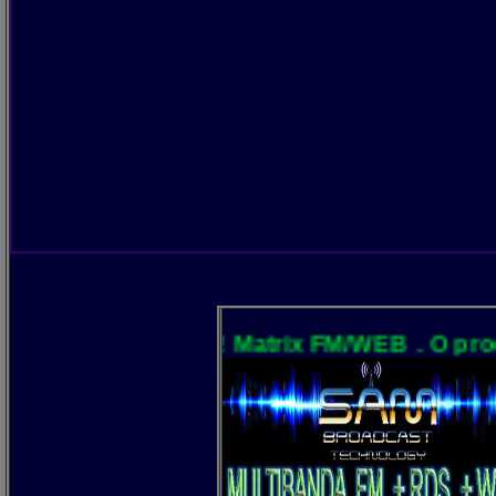
NO AR! Matrix FM/WEB . O processamento