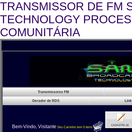
TRANSMISSOR DE FM 
TECHNOLOGY PROCESS
COMUNITÁRIA
T
Transmissores FM
Gerador de RDS
Link
Bem-Vindo, Visitante
Seu Carrinho
tem
0
itens