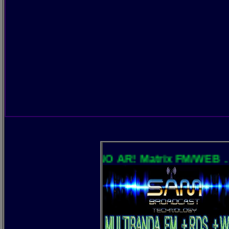
NO AR! Matrix FM/WEB . O process