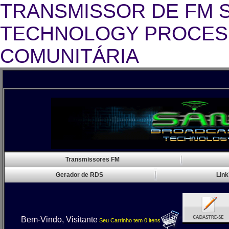
TRANSMISSOR DE FM 
TECHNOLOGY PROCESS
COMUNITÁRIA
Tr
Transmissores FM
Gerador de RDS
Link
Bem-Vindo, Visitante
Seu Carrinho
tem
0
itens