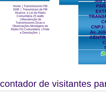
300 
PAR
Home
|
Transmissores FM
SAM
|
Transmissor de FM
EXT
Alcance, e Lei da Rádio
TRANS
Comunitária 25 watts
|
Manutenção de
C
Transmissores Dicas e
Observações Montagem de
CNPJ: 
Rádio Fm Comunitária
|
Frete
Av. Júl
e Devoluções
|
CENTRO
C
contador de visitantes par
https