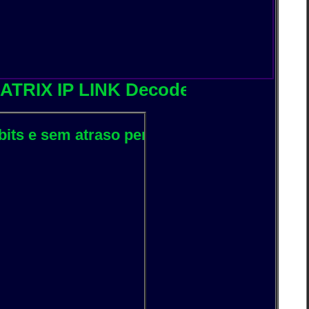
IP LINK Decoder de IP Streaming + G
em atraso perceptível no FM (SAÍDA MPX LOW