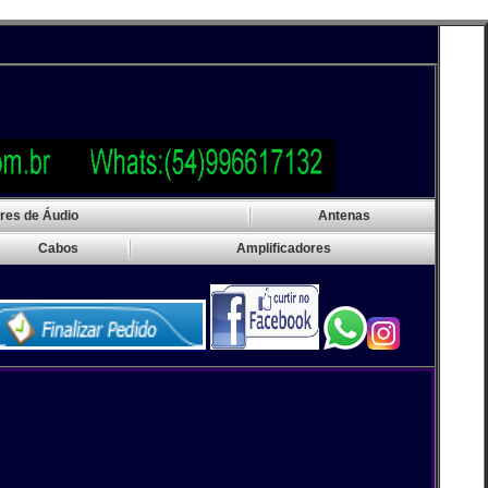
ádio Comunitária,Transmissor de Rádio Comercial, Transmi
res de Áudio
Antenas
Cabos
Amplificadores