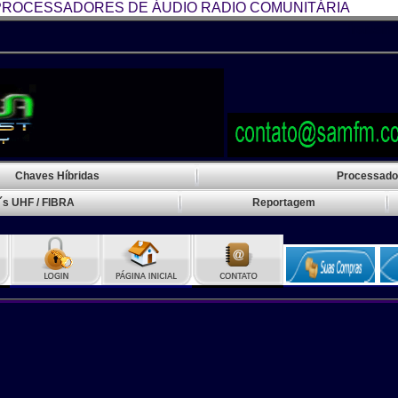
ROCESSADORES DE ÁUDIO RADIO COMUNITÁRIA
Transmissor FM R
Chaves Híbridas
Processado
´s UHF / FIBRA
Reportagem