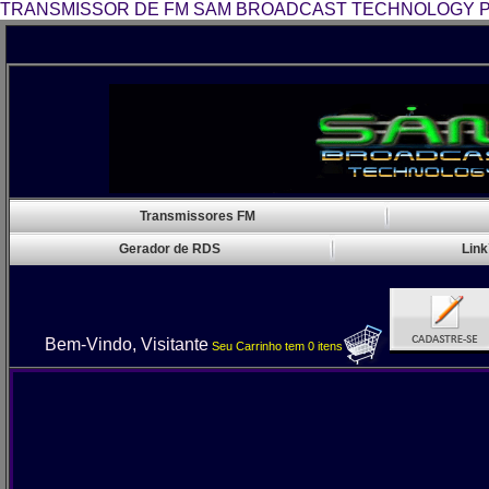
TRANSMISSOR DE FM SAM BROADCAST TECHNOLOGY P
Transmissores FM
Gerador de RDS
Link
Bem-Vindo, Visitante
Seu Carrinho
tem
0
itens