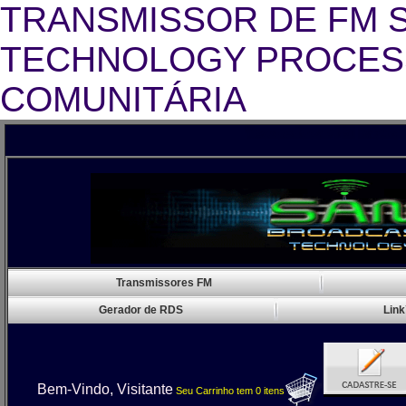
TRANSMISSOR DE FM 
TECHNOLOGY PROCESS
COMUNITÁRIA
Transmissor FM Rádio Comunitár
Transmissores FM
Gerador de RDS
Link
Bem-Vindo, Visitante
Seu Carrinho
tem
0
itens