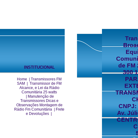
Tra
Broa
Equ
Comuni
de FM 
INSTITUCIONAL
300 
PAR
Home
|
Transmissores FM
SAM
|
Transmissor de FM
EXT
Alcance, e Lei da Rádio
TRANS
Comunitária 25 watts
|
Manutenção de
C
Transmissores Dicas e
Observações Montagem de
CNPJ: 
Rádio Fm Comunitária
|
Frete
Av. Júl
e Devoluções
|
CENTRO
C