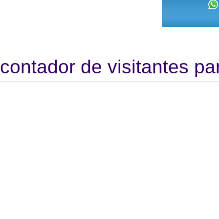
contador de visitantes par
https
htt
Http://
http:/
http:
http:/
http: